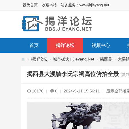
设为首页
收藏本站
站务服务：www@jieyang.net
首页
揭洋论坛
视频中心
»
揭洋论坛
›
城市板块 | Jieyang.Net
›
揭西县
›
大溪
揭
揭西县大溪镇李氏宗祠高位俯拍全景
[复
洋
论
10170
|
0
|
2024-9-11 15:56:11
|
显示全部楼
坛