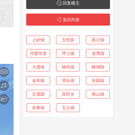
回复楼主
返回列表
上砂镇
五经富
凤江镇
河婆街道
坪上镇
龙潭镇
大溪镇
钱坑镇
棉湖镇
金和镇
塔头镇
东园镇
京溪园
良田乡
南山镇
灰寨镇
五云镇