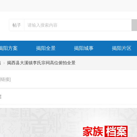
帖子
揭阳方案
揭阳全景
揭阳城事
揭阳片区
镇
›
揭西县大溪镇李氏宗祠高位俯拍全景
制链接]
层