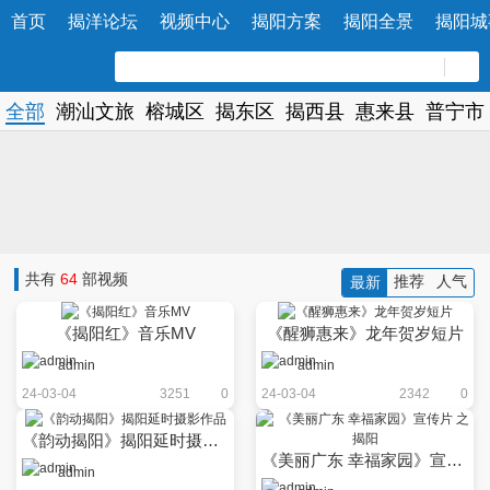
首页
揭洋论坛
视频中心
揭阳方案
揭阳全景
揭阳城
全部
潮汕文旅
榕城区
揭东区
揭西县
惠来县
普宁市
共有
64
部视频
推荐
人气
最新
《揭阳红》音乐MV
《醒狮惠来》龙年贺岁短片
admin
admin
24-03-04
3251
0
24-03-04
2342
0
《韵动揭阳》揭阳延时摄影作品
《美丽广东 幸福家园》宣传片 之 揭阳
admin