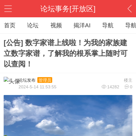
论坛事务[开放区]
首页
论坛
视频
揭洋AI
导航
导
[公告] 数字家谱上线啦！为我的家族建
立数字家谱，了解我的根系掌上随时可
以查阅！
论坛发布
楼主
管理员
2024-5-14 11:53:55
14282
0