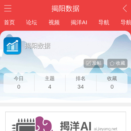
揭阳数据
首页
论坛
视频
揭洋AI
导航
导
揭阳数据
发帖
收藏
今日
主题
排名
收藏
0
4
34
0