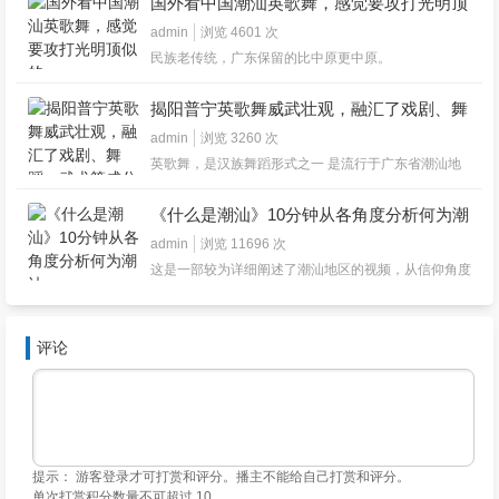
国外看中国潮汕英歌舞，感觉要攻打光明顶
似的
admin
浏览 4601 次
民族老传统，广东保留的比中原更中原。
揭阳普宁英歌舞威武壮观，融汇了戏剧、舞
蹈、武术等成分
admin
浏览 3260 次
英歌舞，是汉族舞蹈形式之一 是流行于广东省潮汕地
区的普宁、揭阳、惠来、潮阳、陆丰、潮州及福建省的
漳州等地区，是一种糅合南派武术、戏剧等地方艺术为
《什么是潮汕》10分钟从各角度分析何为潮
一体的民间广场舞蹈。中国香港和泰国等地也流行。火
遍全球的英歌舞被群众亲切地称之为“中华战舞”或“中华
汕
admin
浏览 11696 次
街舞”。 潮汕地区英歌舞集戏剧、舞蹈、武术于一体，
这是一部较为详细阐述了潮汕地区的视频，从信仰角度
具有独特的步法、身法、槌法、阵法。既似土风，又似
了解潮汕，何为营老爷、又为何要下南洋发展，究竟因
武舞。它以刚劲、雄浑、粗犷、奔放的舞姿，构成了磅
为什么？ 国潮的潮，是潮汕的潮。 什么才是真正的潮
礴、威武、强壮、豪迈的气势，给人以力与美的震撼。
汕？ 越是出走，越是回望。 越是艰辛，越是灿烂！ 谨
英歌舞所表演的角色均为《水浒传》中的英雄豪杰，但
以此片，祝所有人： 灿烂开春，惊喜来年； 老爷保
表现手法十分概括写意，既不叙述故事情节也不表现人
评论
号，功不唐捐； 新的一年所得皆所愿！ —— 来源于星
物，更多的是渲染战斗情景和热烈气氛，塑造英雄整体
球研究所
的形象。通过人物造型、服饰道具、形体动态、音响节
奏等艺术处理，从整体上体现一种男性的刚健之美。英
歌舞中的舞蛇是源自闽南民系对蛇的崇拜。 英歌舞属
汉族广场情绪舞蹈，其主要表演形式为大型集体舞，舞
者双手各持一根短木棒，上下左右互相对击，动作健壮
有力，节奏强烈。舞后还有歌舞小戏，称“英歌后棚” 。
提示： 游客登录才可打赏和评分。播主不能给自己打赏和评分。
英歌舞作为一种民间艺术，其产生、发展、演变过程较
单次打赏积分数量不可超过 10。