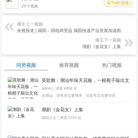
看TA的视频
29 个视频
播主上一视频
央视报道 | 揭阳：因电商受益 揭阳快递产业发展加速跑
播主下一视频
潮剧《金花女》上集
同类视频
推荐视频
热门视频
英歌舞：潮汕年味天花板，一根棍子敲出文
化自信，场面震撼！
admin
浏览 4458 次
在潮汕，没有皇位要继承，但是有文化要传承
潮剧《金花女》上集
揭阳人士
浏览 3743 次