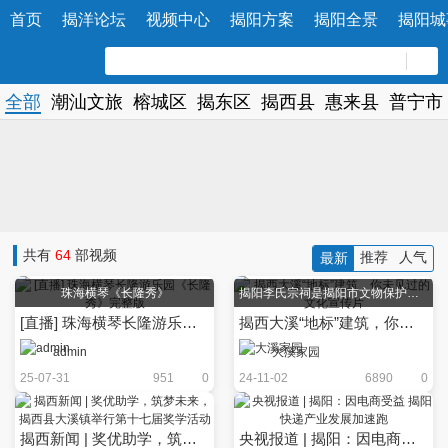
首页
揭洋论坛
视频中心
揭阳方案
揭阳全景
揭阳城
全部
潮汕文旅
榕城区
揭东区
揭西县
惠来县
普宁市
共有
64
部视频
推荐
人气
最新
珠海横琴《长隆秀》
揭阳李氏宗祠是揭阳市文物保护单位
[直播] 珠海横琴长隆游乐园《长隆秀》完整版
揭西大溪“地标”建筑，你未见过的文化宣传片
admin
大溪家园
25-07-31
951
0
24-11-02
6890
0
揭西新闻 | 奖优助学，筑梦未来，揭西县大溪镇举行第十七届奖学活动
央视报道 | 揭阳：因电商受益 揭阳快递产业发展加速跑