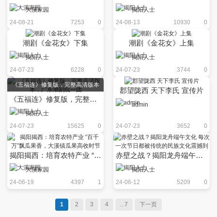
大溪家园
揭阳人士
24-08-21
7253
0
24-08-13
10930
0
潮剧《金花女》下集
潮剧《金花女》上集
揭阳人士
揭阳人士
24-07-23
6228
0
24-07-23
3744
0
《五福连》修复版，完整高清版本
郡望陇西 天下李氏 宣传片
《五福连》修复版，完整高清版本，广东潮剧院一团
admin
揭阳人士
24-07-23
15625
0
24-07-23
3652
0
揭阳揭西：培育农特产业 “百千万”飘瓜果香，大溪镇瓜果高收时节
赤壁之战？揭阳龙舟端午文化 每次一次节日都被传统的民族文化震撼到
大溪家园
揭阳人士
24-06-19
4397
1
24-06-12
5209
0
1
2
3
4
.. 7
下一页